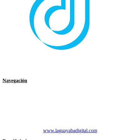
Navegación
Rumiñahui
Municipio
Noticia
Servicios
Contáctenos
Desarrollado por:
DTICS GADMUR 2021 & La Guayaba Digital
www.laguayabadigital.com