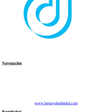
Navegación
Rumiñahui
Municipio
Noticia
Servicios
Contáctenos
Desarrollado por:
DTICS GADMUR 2021 & La Guayaba Digital
www.laguayabadigital.com
Rumiñahui