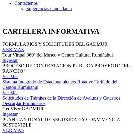
Contáctenos
Sugerencias Ciudadanía
CARTELERA INFORMATIVA
FORMULARIOS Y SOLICITUDES DEL GADMUR
VER MÁS
Tour Virtual 360° del Museo y Centro Cultural Rumiñahui
Ingresar
PROCESO DE CONTRATACIÓN PÚBLICA PROYECTO "EL
RANCHO"
Ver Más
Sistema Integrado de Estacionamientos Rotativo Tarifado del
Cantón Rumiñahui
Ver Más
Solicitudes de Trámites de la Dirección de Avalúos y Catastros
Descargar Formularios
GeoVisor GADMUR
Ingresar
PLAN CANTONAL DE SEGURIDAD Y CONVIVENCIA
SOSTENIBLE
VER MAS